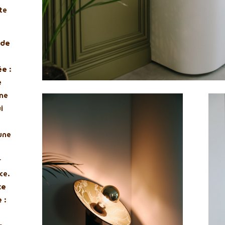
te
 de
ée
:
e
une
i
une
r
ce.
ce
e
: