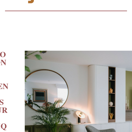
FO
ON
EN
S
UR
IQ