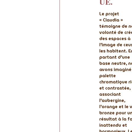
UE.
Le projet
« Claudia »
témoigne de n
volonté de cré
des espaces à
l’image de ceu
les habitent. E
partant d’une
base neutre, n
avons imaginé
palette
chromatique ri
et contrastée,
associant
l’aubergine,
l’orange et le 
bronze pour u
résultat à la f
inattendu et
harmonieux. L