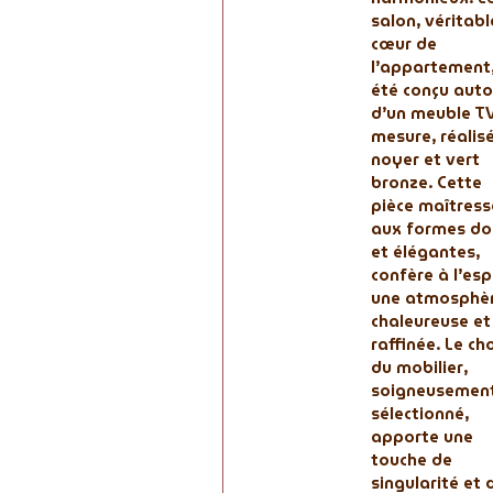
salon, véritabl
cœur de
l’appartement
été conçu auto
d’un meuble TV
mesure, réalis
noyer et vert
bronze. Cette
pièce maîtress
aux formes do
et élégantes,
confère à l’es
une atmosphè
chaleureuse et
raffinée. Le ch
du mobilier,
soigneusemen
sélectionné,
apporte une
touche de
singularité et 