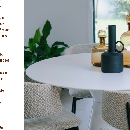
e
, a
ur
 sur
é en
e,
uces
pace
re
oix
t
de