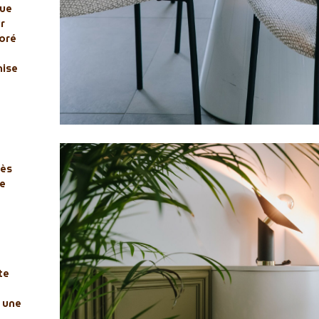
que
ir
goré
ise
ès
re
e
te
 une