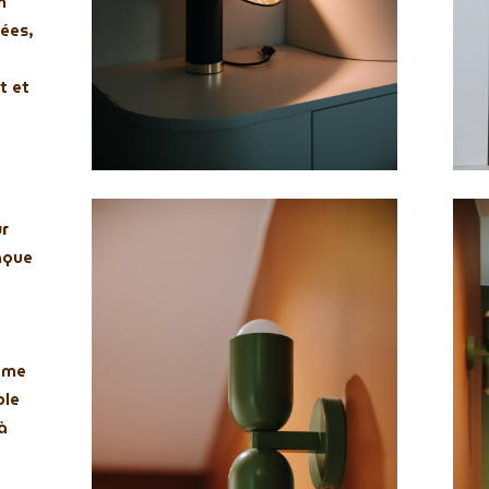
n
ées,
t et
r
aque
eme
ble
à