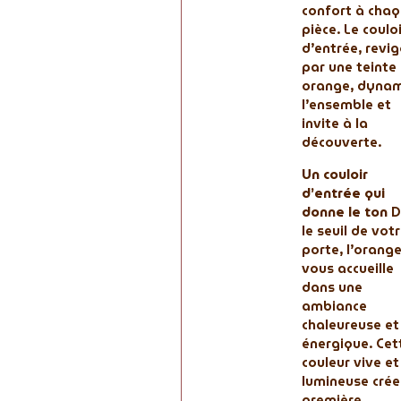
confort à cha
pièce. Le coulo
d’entrée, revi
par une teinte
orange, dynam
l’ensemble et
invite à la
découverte.
Un couloir
d’entrée qui
donne le ton
D
le seuil de vot
porte, l’orang
vous accueille
dans une
ambiance
chaleureuse et
énergique. Cet
couleur vive et
lumineuse crée
première