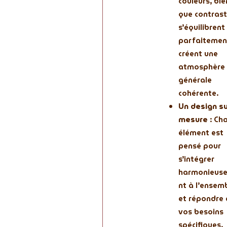
couleurs, bie
que contrast
s’équilibrent
parfaitemen
créent une
atmosphère
générale
cohérente.
Un design su
mesure
: Ch
élément est
pensé pour
s’intégrer
harmonieus
nt à l’ensem
et répondre 
vos besoins
spécifiques.