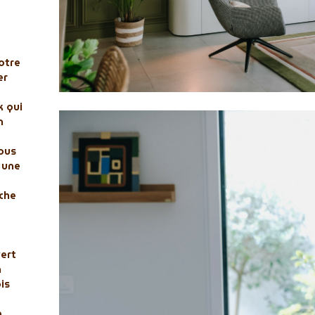
otre
er
x qui
n
ous
 une
che
vert
n
ois
e