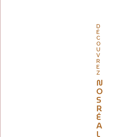
D
É
C
O
U
V
R
E
Z
N
O
S
R
É
A
L